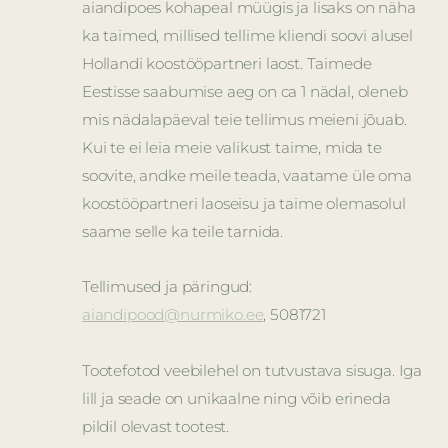
aiandipoes kohapeal müügis ja lisaks on näha
ka taimed, millised tellime kliendi soovi alusel
Hollandi koostööpartneri laost. Taimede
Eestisse saabumise aeg on ca 1 nädal, oleneb
mis nädalapäeval teie tellimus meieni jõuab.
Kui te ei leia meie valikust taime, mida te
soovite, andke meile teada, vaatame üle oma
koostööpartneri laoseisu ja taime olemasolul
saame selle ka teile tarnida.
Tellimused ja päringud:
aiandipood@nurmiko.ee
, 5081721
Tootefotod veebilehel on tutvustava sisuga. Iga
lill ja seade on unikaalne ning võib erineda
pildil olevast tootest.