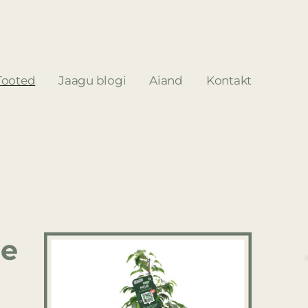
Tooted
Jaagu blogi
Aiand
Kontakt
le