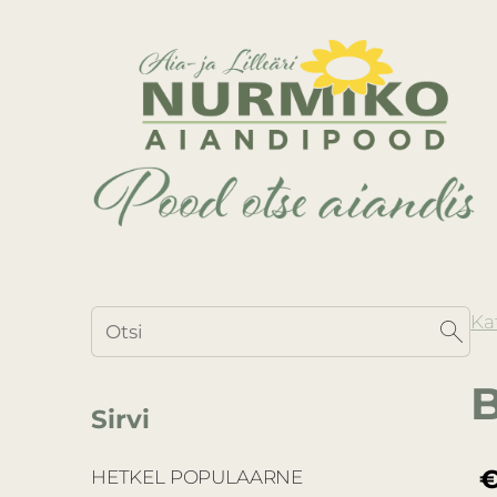
Ka
B
Sirvi
€
HETKEL POPULAARNE