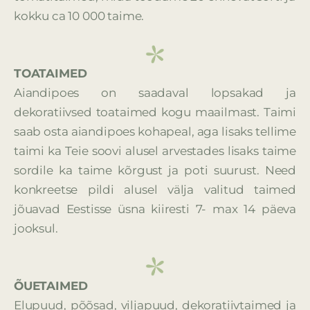
kokku
ca 10 000 taime.
TOATAIMED
Aiandipoes on saadaval lopsakad ja
dekoratiivsed toataimed kogu maailmast. Taimi
saab osta aiandipoes kohapeal, aga lisaks tellime
taimi ka Teie soovi alusel arvestades lisaks taime
sordile ka taime kõrgust ja poti suurust. Need
konkreetse pildi alusel välja valitud taimed
jõuavad Eestisse üsna kiiresti 7- max 14 päeva
jooksul.
ÕUETAIMED
Elupuud, põõsad, viljapuud, dekoratiivtaimed ja