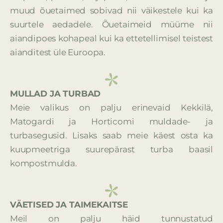
muud õuetaimed sobivad nii väikestele kui ka
suurtele aedadele. Õuetaimeid müüme nii
aiandipoes kohapeal kui ka ettetellimisel teistest
aianditest üle Euroopa.
MULLAD JA TURBAD
Meie valikus on palju erinevaid Kekkilä,
Matogardi ja Horticomi muldade- ja
turbasegusid. Lisaks saab meie käest osta ka
kuupmeetriga suurepärast turba baasil
kompostmulda.
VÄETISED JA TAIMEKAITSE
Meil on palju häid tunnustatud