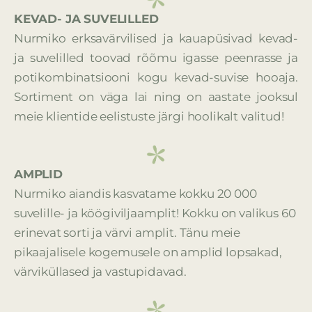
KEVAD- JA SUVELILLED
Nurmiko erksavärvilised ja kauapüsivad kevad-
ja suvelilled toovad rõõmu igasse peenrasse ja
potikombinatsiooni kogu kevad-suvise hooaja.
Sortiment on väga lai ning on aastate jooksul
meie klientide eelistuste järgi hoolikalt valitud!
AMPLID
Nurmiko aiandis kasvatame kokku 20 000
suvelille- ja köögiviljaamplit!
Kokku on valikus 60
erinevat sorti ja värvi amplit.
Tänu meie
pikaajalisele kogemusele on amplid lopsakad,
värviküllased ja vastupidavad.