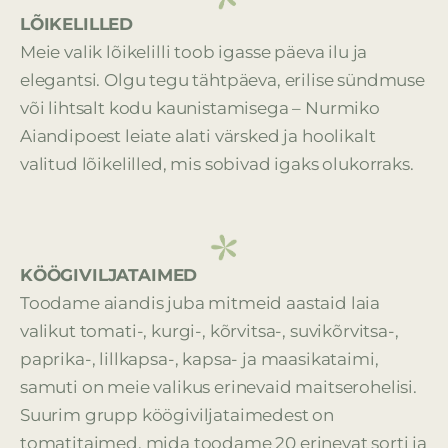
LÕIKELILLED
Meie valik lõikelilli toob igasse päeva ilu ja
elegantsi. Olgu tegu tähtpäeva, erilise sündmuse
või lihtsalt kodu kaunistamisega – Nurmiko
Aiandipoest leiate alati värsked ja hoolikalt
valitud lõikelilled, mis sobivad igaks olukorraks.
KÖÖGIVILJATAIMED
Toodame aiandis juba mitmeid aastaid laia
valikut tomati-, kurgi-, kõrvitsa-, suvikõrvitsa-,
paprika-, lillkapsa-, kapsa- ja maasikataimi,
samuti on meie valikus erinevaid maitserohelisi.
Suurim grupp köögiviljataimedest on
tomatitaimed, mida toodame
20 erinevat sorti ja