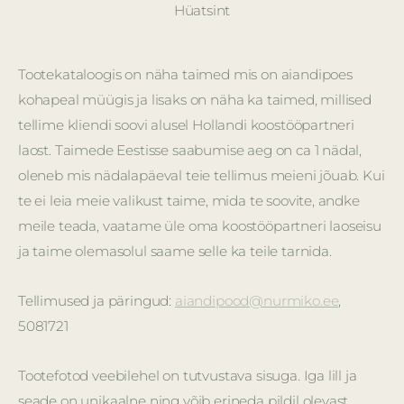
Hüatsint
Tootekataloogis on näha taimed mis on aiandipoes
kohapeal müügis ja lisaks on näha ka taimed, millised
tellime kliendi soovi alusel Hollandi koostööpartneri
laost. Taimede Eestisse saabumise aeg on ca 1 nädal,
oleneb mis nädalapäeval teie tellimus meieni jõuab. Kui
te ei leia meie valikust taime, mida te soovite, andke
meile teada, vaatame üle oma koostööpartneri laoseisu
ja taime olemasolul saame selle ka teile tarnida.
Tellimused ja päringud:
aiandipood@nurmiko.ee
,
5081721
Tootefotod veebilehel on tutvustava sisuga. Iga lill ja
seade on unikaalne ning võib erineda pildil olevast