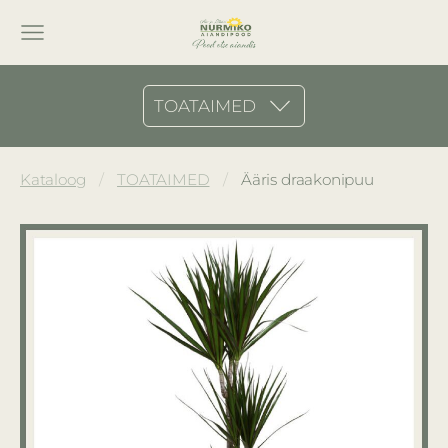
TOATAIMED
Kataloog
TOATAIMED
Ääris draakonipuu