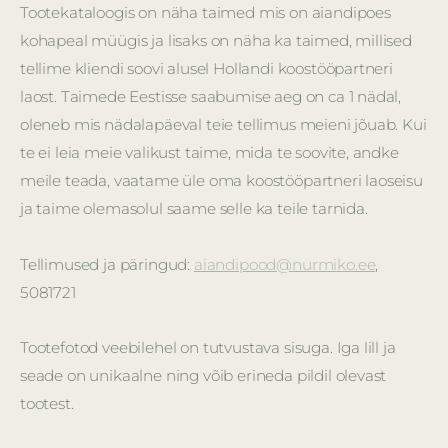
Tootekataloogis on näha taimed mis on aiandipoes
kohapeal müügis ja lisaks on näha ka taimed, millised
tellime kliendi soovi alusel Hollandi koostööpartneri
laost. Taimede Eestisse saabumise aeg on ca 1 nädal,
oleneb mis nädalapäeval teie tellimus meieni jõuab. Kui
te ei leia meie valikust taime, mida te soovite, andke
meile teada, vaatame üle oma koostööpartneri laoseisu
ja taime olemasolul saame selle ka teile tarnida.
Tellimused ja päringud:
aiandipood@nurmiko.ee
,
5081721
Tootefotod veebilehel on tutvustava sisuga. Iga lill ja
seade on unikaalne ning võib erineda pildil olevast
tootest.