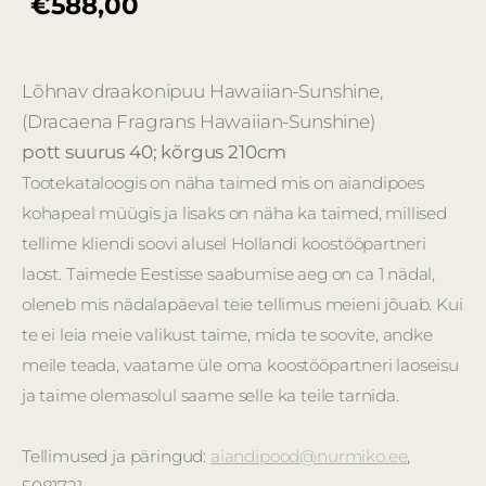
€588,00
Lõhnav draakonipuu Hawaiian-Sunshine,
(Dracaena Fragrans Hawaiian-Sunshine)
pott suurus 40; kõrgus 210cm
Tootekataloogis on näha taimed mis on aiandipoes
kohapeal müügis ja lisaks on näha ka taimed, millised
tellime kliendi soovi alusel Hollandi koostööpartneri
laost. Taimede Eestisse saabumise aeg on ca 1 nädal,
oleneb mis nädalapäeval teie tellimus meieni jõuab. Kui
te ei leia meie valikust taime, mida te soovite, andke
meile teada, vaatame üle oma koostööpartneri laoseisu
ja taime olemasolul saame selle ka teile tarnida.
Tellimused ja päringud:
aiandipood@nurmiko.ee
,