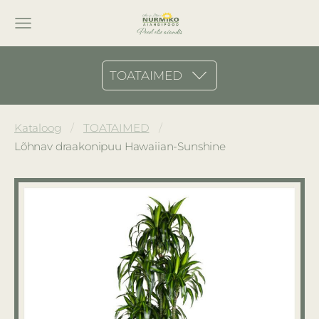
TOATAIMED
Kataloog
TOATAIMED
Lõhnav draakonipuu Hawaiian-Sunshine