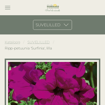
SUVELILLED
Kataloog
SUVELILLED
Ripp-petuunia 'Surfinia', lilla