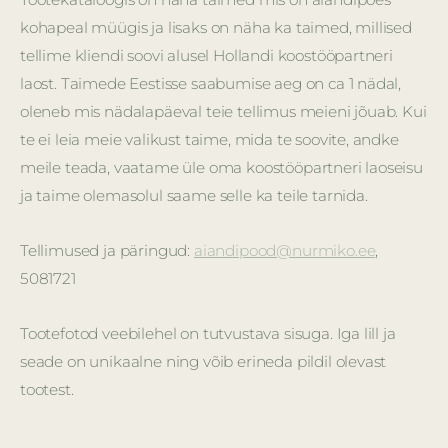
kohapeal müügis ja lisaks on näha ka taimed, millised
tellime kliendi soovi alusel Hollandi koostööpartneri
laost. Taimede Eestisse saabumise aeg on ca 1 nädal,
oleneb mis nädalapäeval teie tellimus meieni jõuab. Kui
te ei leia meie valikust taime, mida te soovite, andke
meile teada, vaatame üle oma koostööpartneri laoseisu
ja taime olemasolul saame selle ka teile tarnida.
Tellimused ja päringud:
aiandipood@nurmiko.ee
,
5081721
Tootefotod veebilehel on tutvustava sisuga. Iga lill ja
seade on unikaalne ning võib erineda pildil olevast
tootest.