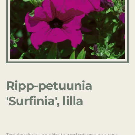
Ripp-petuunia
'Surfinia', lilla
Tootekataloogis on näha taimed mis on aiandipoes