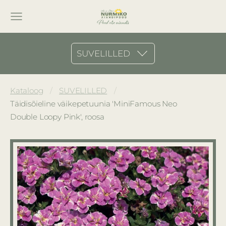
SUVELILLED
Kataloog
SUVELILLED
Täidisõieline väikepetuunia 'MiniFamous Neo
Double Loopy Pink', roosa