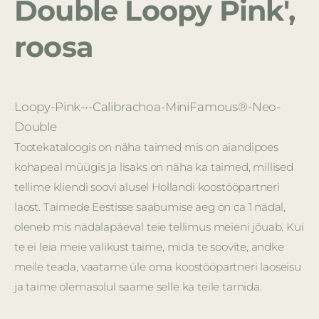
Double Loopy Pink',
roosa
Loopy-Pink-•-Calibrachoa-MiniFamous®-Neo-
Double
Tootekataloogis on näha taimed mis on aiandipoes
kohapeal müügis ja lisaks on näha ka taimed, millised
tellime kliendi soovi alusel Hollandi koostööpartneri
laost. Taimede Eestisse saabumise aeg on ca 1 nädal,
oleneb mis nädalapäeval teie tellimus meieni jõuab. Kui
te ei leia meie valikust taime, mida te soovite, andke
meile teada, vaatame üle oma koostööpartneri laoseisu
ja taime olemasolul saame selle ka teile tarnida.