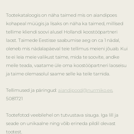
Tootekataloogis on näha taimed mis on aiandipoes
kohapeal müügis ja lisaks on näha ka taimed, millised
tellime kliendi soovi alusel Hollandi koostööpartneri
laost. Taimede Eestisse saabumise aeg on ca 1 nädal,
oleneb mis nädalapäeval teie tellimus meieni jõuab. Kui
te ei leia meie valikust taime, mida te soovite, andke
meile teada, vaatame üle oma koostööpartneri laoseisu
ja taime olemasolul saame selle ka teile tarnida.
Tellimused ja päringud:
aiandipood@nurmiko.ee
,
5081721
Tootefotod veebilehel on tutvustava sisuga. Iga lill ja
seade on unikaalne ning võib erineda pildil olevast
tootest.