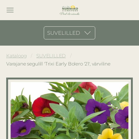
SUVELILLED
Kataloog
SUVELILLED
Varajane segulill 'Trixi Early Bolero '21', värviline