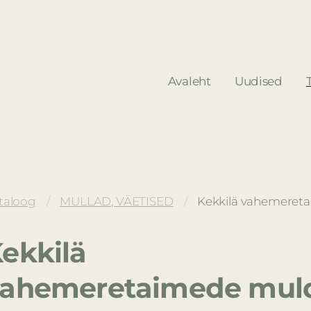
Avaleht
Uudised
taloog
MULLAD, VÄETISED
Kekkilä vahemereta
ekkilä
vahemeretaimede mul