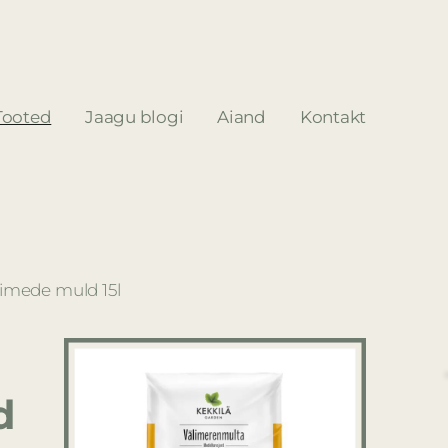
Tooted
Jaagu blogi
Aiand
Kontakt
imede muld 15l
d