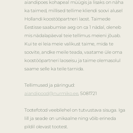
aiandipoes kohapeal müügis ja lisaks on näha
ka taimed, millised tellime kliendi soovi alusel
Hollandi koostööpartneri laost. Taimede
Eestisse saabumise aeg on ca 1 nädal, oleneb
mis nädalapäeval teie tellimus meieni jõuab.
Kui te ei leia meie valikust taime, mida te
soovite, andke meile teada, vaatame üle oma
koostööpartneri laoseisu ja taime olemasolul
saame selle ka teile tarnida.
Tellimused ja päringud:
aiandipood@nurmiko.ee
, 5081721
Tootefotod veebilehel on tutvustava sisuga. Iga
lill ja seade on unikaalne ning võib erineda
pildil olevast tootest.