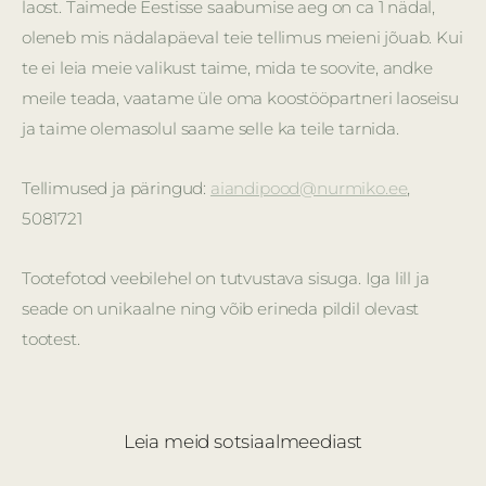
laost. Taimede Eestisse saabumise aeg on ca 1 nädal,
oleneb mis nädalapäeval teie tellimus meieni jõuab. Kui
te ei leia meie valikust taime, mida te soovite, andke
meile teada, vaatame üle oma koostööpartneri laoseisu
ja taime olemasolul saame selle ka teile tarnida.
Tellimused ja päringud:
aiandipood@nurmiko.ee
,
5081721
Tootefotod veebilehel on tutvustava sisuga. Iga lill ja
seade on unikaalne ning võib erineda pildil olevast
tootest.
Leia meid sotsiaalmeediast