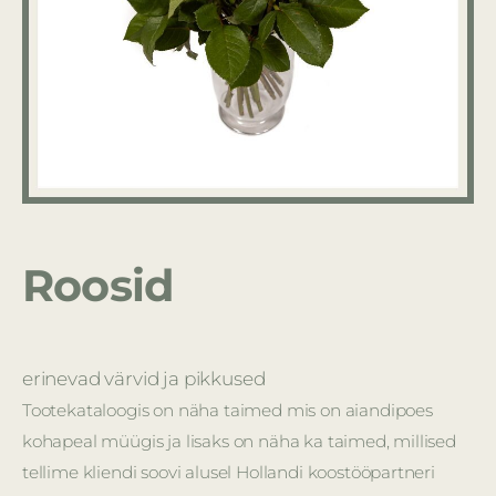
Roosid
erinevad värvid ja pikkused
Tootekataloogis on näha taimed mis on aiandipoes
kohapeal müügis ja lisaks on näha ka taimed, millised
tellime kliendi soovi alusel Hollandi koostööpartneri