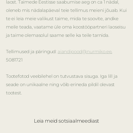
laost. Taimede Eestisse saabumise aeg on ca 1 nädal,
oleneb mis nädalapäeval teie tellimus meieni jõuab. Kui
te ei leia meie valikust taime, mida te soovite, andke
meile teada, vaatame üle oma koostööpartneri laoseisu
ja taime olemasolul saame selle ka teile tarnida.
Tellimused ja päringud:
aiandipood@nurmiko.ee
,
5081721
Tootefotod veebilehel on tutvustava sisuga. Iga lill ja
seade on unikaalne ning võib erineda pildil olevast
tootest.
Leia meid sotsiaalmeediast