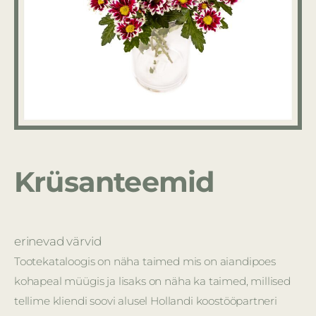
Krüsanteemid
erinevad värvid
Tootekataloogis on näha taimed mis on aiandipoes
kohapeal müügis ja lisaks on näha ka taimed, millised
tellime kliendi soovi alusel Hollandi koostööpartneri