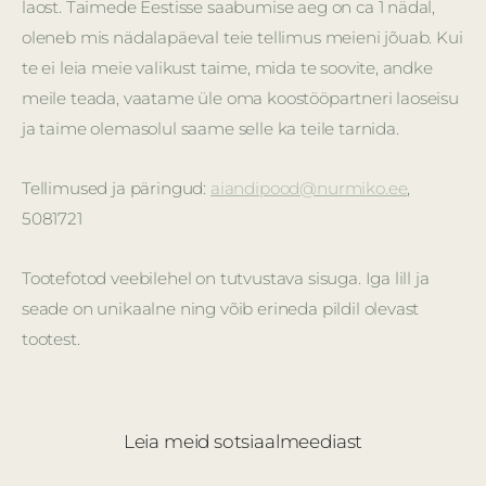
laost. Taimede Eestisse saabumise aeg on ca 1 nädal,
oleneb mis nädalapäeval teie tellimus meieni jõuab. Kui
te ei leia meie valikust taime, mida te soovite, andke
meile teada, vaatame üle oma koostööpartneri laoseisu
ja taime olemasolul saame selle ka teile tarnida.
Tellimused ja päringud:
aiandipood@nurmiko.ee
,
5081721
Tootefotod veebilehel on tutvustava sisuga. Iga lill ja
seade on unikaalne ning võib erineda pildil olevast
tootest.
Leia meid sotsiaalmeediast