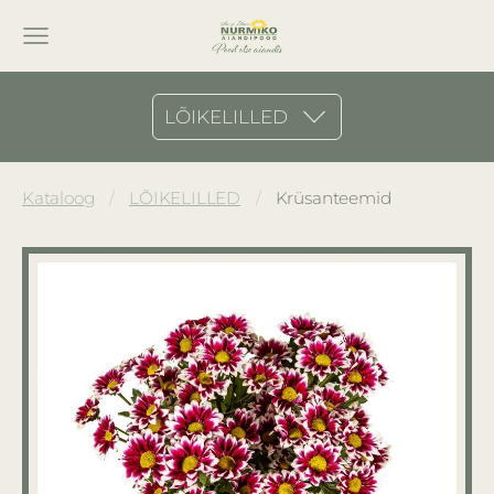
LÕIKELILLED
Kataloog
LÕIKELILLED
Krüsanteemid