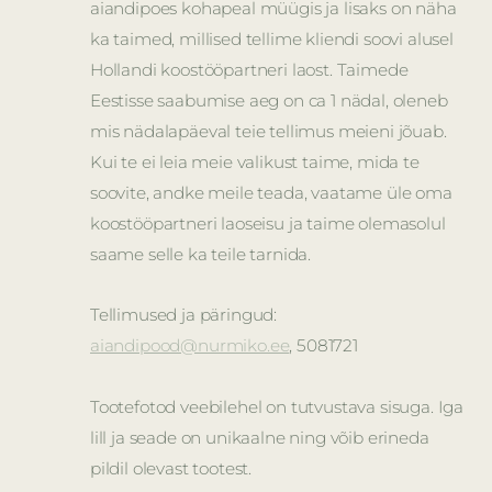
aiandipoes kohapeal müügis ja lisaks on näha
ka taimed, millised tellime kliendi soovi alusel
Hollandi koostööpartneri laost. Taimede
Eestisse saabumise aeg on ca 1 nädal, oleneb
mis nädalapäeval teie tellimus meieni jõuab.
Kui te ei leia meie valikust taime, mida te
soovite, andke meile teada, vaatame üle oma
koostööpartneri laoseisu ja taime olemasolul
saame selle ka teile tarnida.
Tellimused ja päringud:
aiandipood@nurmiko.ee
, 5081721
Tootefotod veebilehel on tutvustava sisuga. Iga
lill ja seade on unikaalne ning võib erineda
pildil olevast tootest.