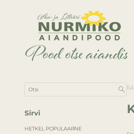
Ka
K
Sirvi
HETKEL POPULAARNE
So