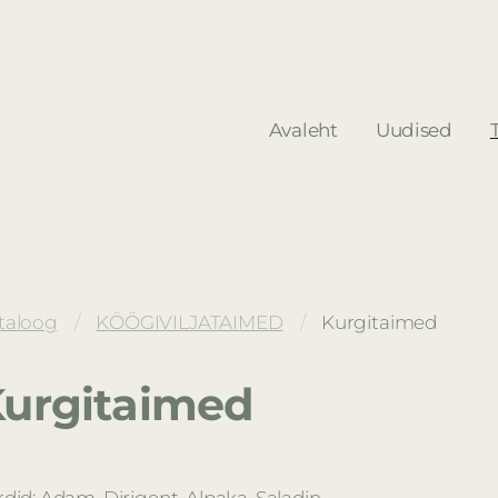
Avaleht
Uudised
taloog
KÖÖGIVILJATAIMED
Kurgitaimed
urgitaimed
rdid: Adam, Dirigent, Alpaka, Saladin