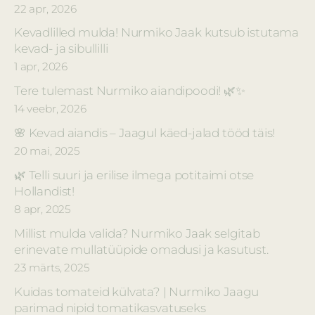
22 apr, 2026
Kevadlilled mulda! Nurmiko Jaak kutsub istutama
kevad- ja sibullilli
1 apr, 2026
Tere tulemast Nurmiko aiandipoodi! 🌿✨
14 veebr, 2026
🌸 Kevad aiandis – Jaagul käed-jalad tööd täis!
20 mai, 2025
🌿 Telli suuri ja erilise ilmega potitaimi otse
Hollandist!
8 apr, 2025
Millist mulda valida? Nurmiko Jaak selgitab
erinevate mullatüüpide omadusi ja kasutust.
23 märts, 2025
Kuidas tomateid külvata? | Nurmiko Jaagu
parimad nipid tomatikasvatuseks