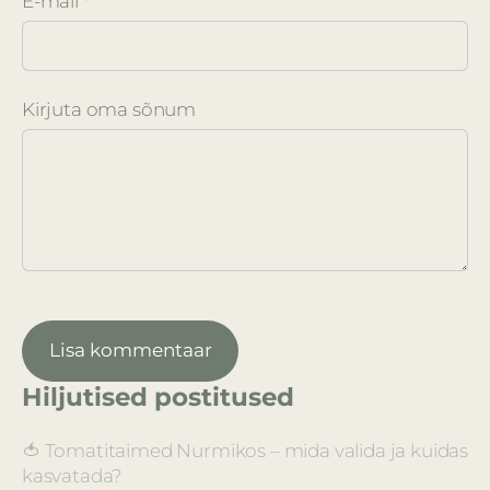
E-mail *
Kirjuta oma sõnum
Hiljutised postitused
🍅 Tomatitaimed Nurmikos – mida valida ja kuidas
kasvatada?